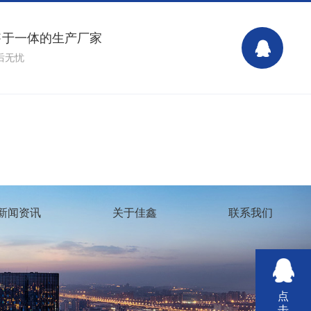
售于一体的生产厂家
后无忧
15138999255 15138999255
新闻资讯
关于佳鑫
联系我们
点
击