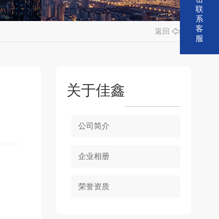
联
系
客
返回
服
关于佳鑫
公司简介
企业相册
荣誉资质