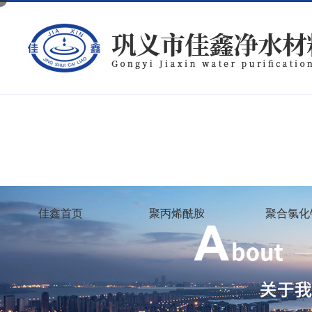
佳鑫首页
聚丙烯酰胺
聚合氯化